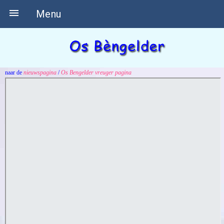

Menu
naar de
nieuwspagina
/
Os Bengelder vreuger pagina