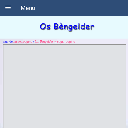

Menu
naar de
nieuwspagina
/
Os Bengelder vreuger pagina