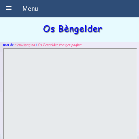

Menu
naar de
nieuwspagina
/
Os Bengelder vreuger pagina