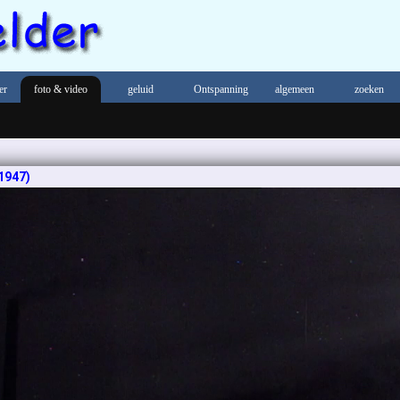
er
foto & video
geluid
Ontspanning
algemeen
zoeken
1947)