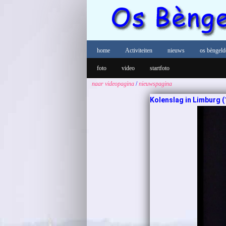
home
Activiteiten
nieuws
os bèngeld
foto
video
startfoto
naar videopagina
/
nieuwspagina
Kolenslag in Limburg (