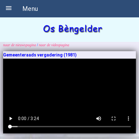

Menu
naar de nieuwspagina
/
naar de videopagina
Gemeenteraads vergadering (1981)