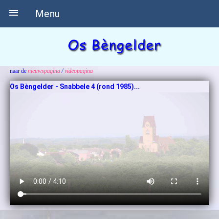

Menu
naar de
nieuwspagina
/
videopagina
Os Bèngelder - Snabbele 4 (rond 1985)...