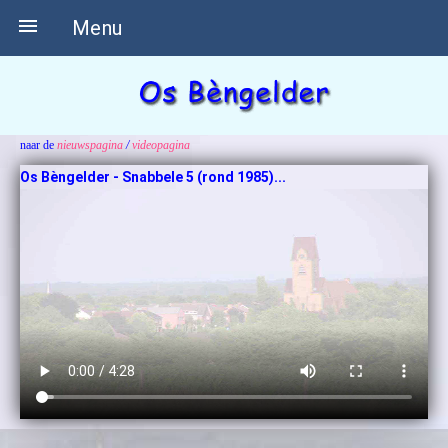

Menu
naar de
nieuwspagina
/
videopagina
Os Bèngelder - Snabbele 5 (rond 1985)...