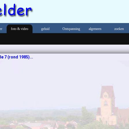
er
foto & video
geluid
Ontspanning
algemeen
zoeken
e 7 (rond 1985)...