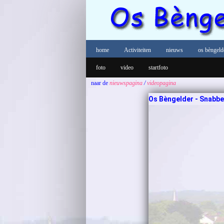
home
Activiteiten
nieuws
os bèngeld
foto
video
startfoto
naar de
nieuwspagina
/
videopagina
Os Bèngelder - Snabbel