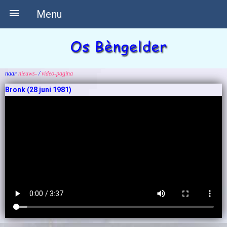

Menu
naar
nieuws-
/
video-pagina
Bronk (28 juni 1981)