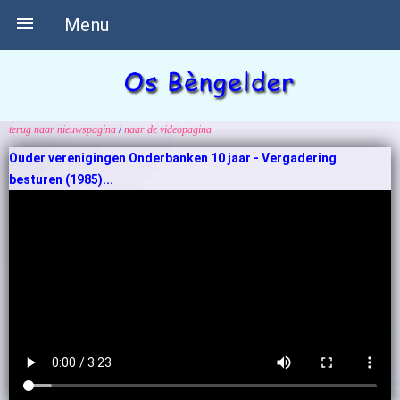

Menu
terug naar
nieuwspagina
/
naar
de videopagina
Ouder verenigingen Onderbanken 10 jaar - Vergadering
besturen (1985)...