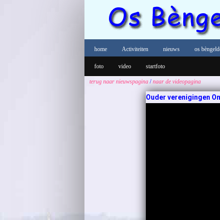
home
Activiteiten
nieuws
os bèngeld
foto
video
startfoto
terug naar
nieuwspagina
/
naar
de videopagina
Ouder verenigingen Ond