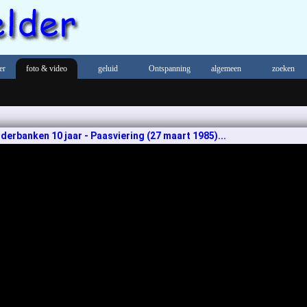
er
foto & video
geluid
Ontspanning
algemeen
zoeken
erbanken 10 jaar - Paasviering (27 maart 1985)...