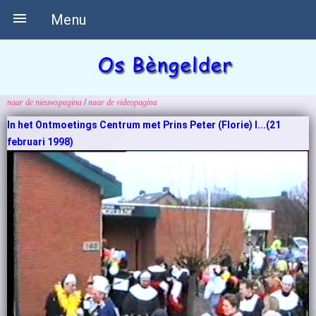

Menu
naar de nieuwspagina
/
naar de videopagina
In het Ontmoetings Centrum met Prins Peter (Florie) I...(21
februari 1998)