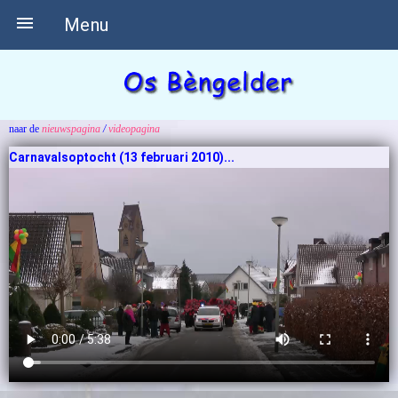

Menu
naar de
nieuwspagina
/
videopagina
Carnavalsoptocht (13 februari 2010)...