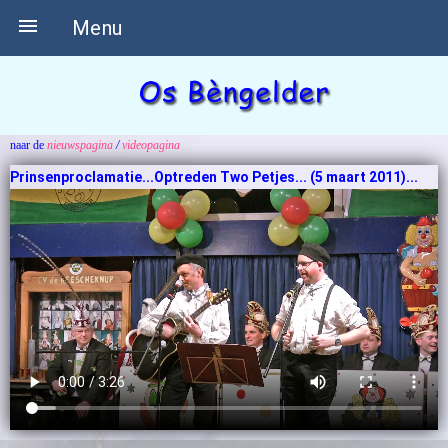

Menu
naar de
nieuwspagina
/
videopagina
Prinsenproclamatie...Optreden Two Petjes... (5 maart 2011)...