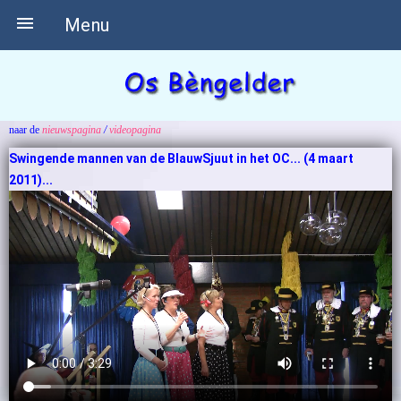

Menu
naar de
nieuwspagina
/
videopagina
Swingende mannen van de BlauwSjuut in het OC... (4 maart
2011)...