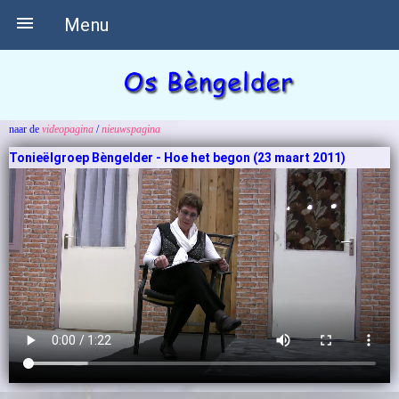

Menu
naar de
videopagina
/
nieuwspagina
Tonieëlgroep Bèngelder - Hoe het begon
(23 maart 2011)