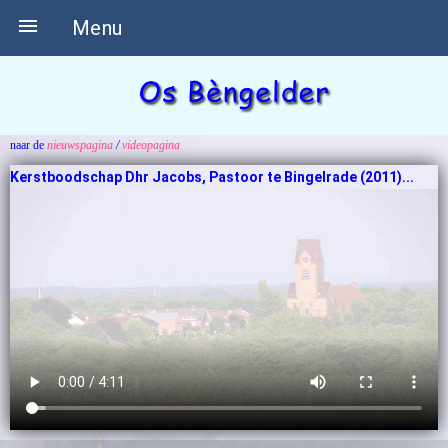

Menu
naar de
nieuwspagina
/
videopagina
Kerstboodschap Dhr Jacobs, Pastoor te Bingelrade (2011)...