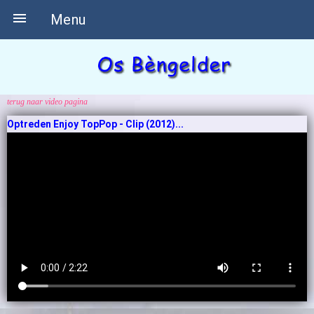

Menu
terug naar video pagina
Optreden Enjoy TopPop - Clip (2012)...