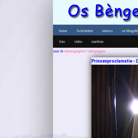
home
Activiteiten
nieuws
os bèngeld
foto
video
startfoto
naar de
nieuwspagina
/
videopagina
Prinsenproclamatie - D