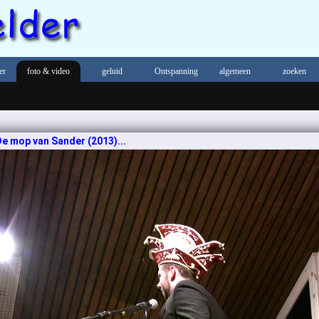
er
foto & video
geluid
Ontspanning
algemeen
zoeken
e mop van Sander (2013)...