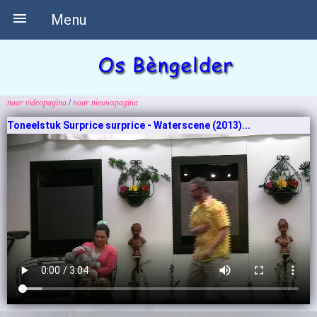

Menu
naar videopagina
/
naar nieuwspagina
Toneelstuk Surprice surprice - Waterscene (2013)...