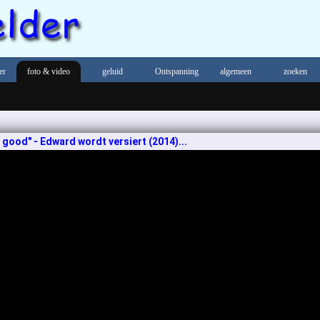
er
foto & video
geluid
Ontspanning
algemeen
zoeken
good" - Edward wordt versiert (2014)...