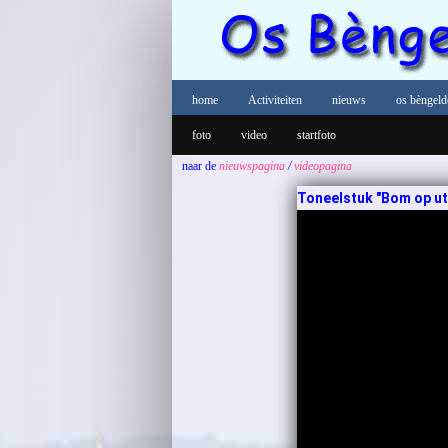
home
Activiteiten
nieuws
os bèngeld
foto
video
startfoto
naar de
nieuwspagina
/
videopagina
Toneelstuk "Bom op ut 