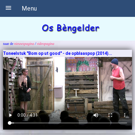

Menu
naar de
nieuwspagina
/
videopagina
Toneelstuk "Bom op ut good" - de opblaaspop (2014)...