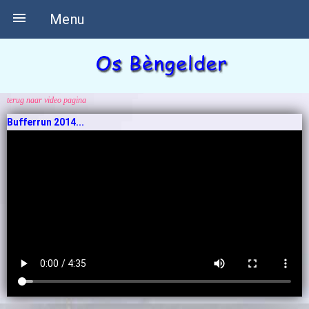

Menu
terug naar video pagina
Bufferrun 2014...