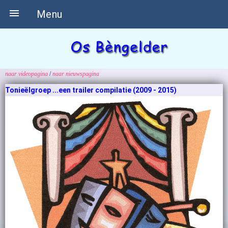

Menu
naar videopagina
/
naar nieuwspagina
Tonieëlgroep
...een trailer compilatie (2009 - 2015)