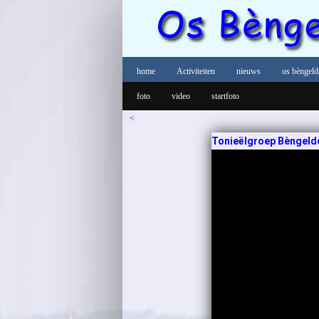
home
Activiteiten
nieuws
os bèngeld
foto
video
startfoto
<
Tonieëlgroep Bèngelder