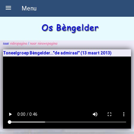

Menu
naar
videopagina
/
naar nieuwspagina
Toneelgroep Bèngelder..."de admiraal" (13 maart 2013)