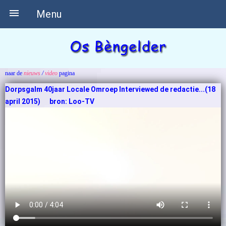

Menu
naar de
nieuws
/
video
pagina
Dorpsgalm 40jaar Locale Omroep Interviewed de redactie...(18
april 2015) bron: Loo-TV