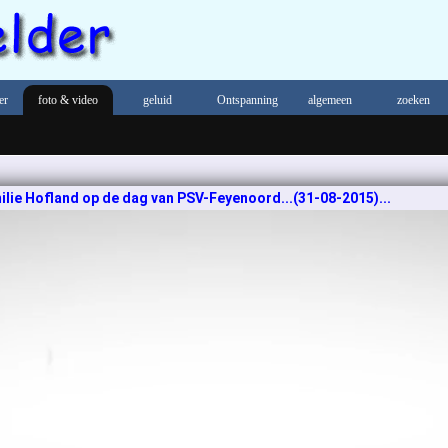
er
foto & video
geluid
Ontspanning
algemeen
zoeken
lie Hofland op de dag van PSV-Feyenoord...(31-08-2015)...