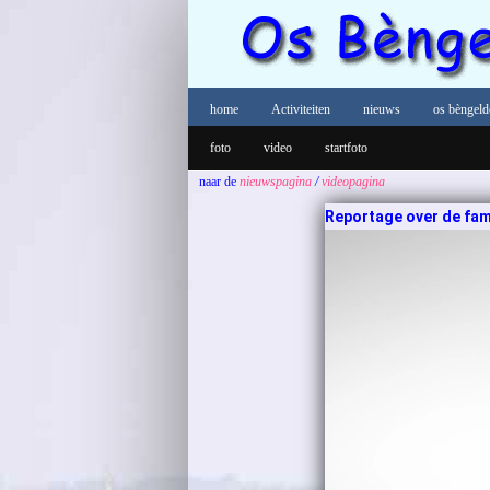
home
Activiteiten
nieuws
os bèngeld
foto
video
startfoto
naar de
nieuwspagina
/
videopagina
Reportage over de fami