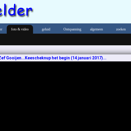
er
foto & video
geluid
Ontspanning
algemeen
zoeken
Zef Gooijen...Keescheknup het begin (14 januari 2017)...