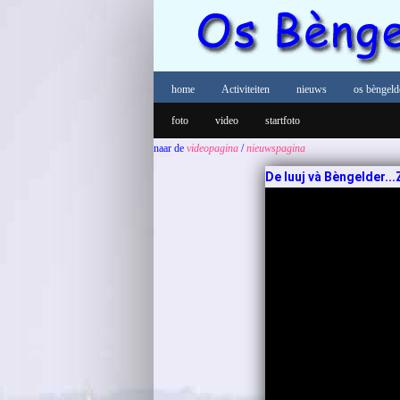
home
Activiteiten
nieuws
os bèngeld
foto
video
startfoto
naar de
videopagina
/
nieuwspagina
De luuj và Bèngelder...