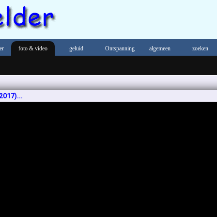
er
foto & video
geluid
Ontspanning
algemeen
zoeken
2017)...