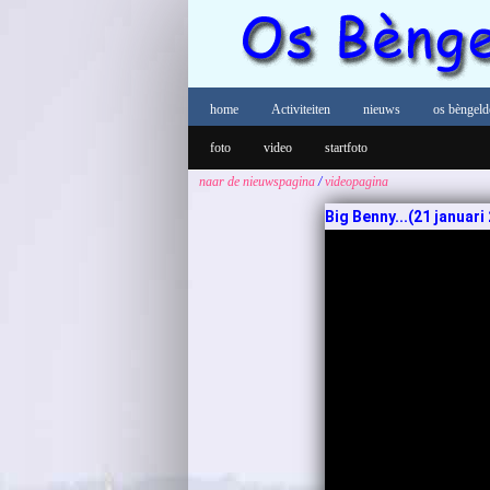
home
Activiteiten
nieuws
os bèngeld
foto
video
startfoto
naar de
nieuwspagina
/
videopagina
Big Benny...(21 januari 