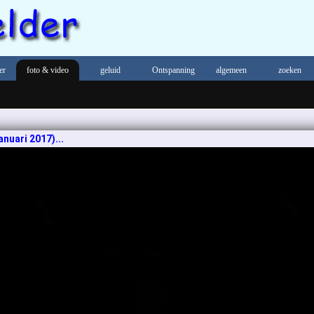
er
foto & video
geluid
Ontspanning
algemeen
zoeken
anuari 2017)...