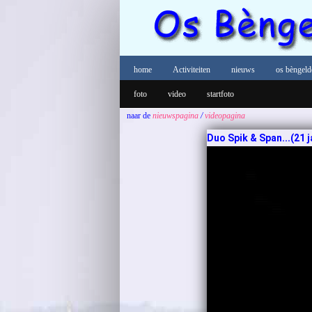
home
Activiteiten
nieuws
os bèngeld
foto
video
startfoto
naar de
nieuwspagina
/
videopagina
Duo Spik & Span...(21 j