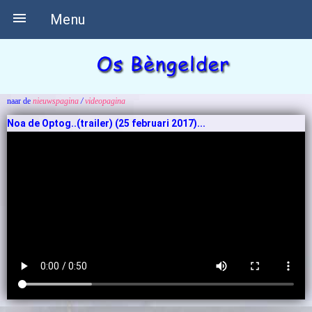

Menu
naar de
nieuwspagina
/
videopagina
Noa de Optog..(trailer) (25 februari 2017)...