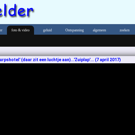
er
foto & video
geluid
Ontspanning
algemeen
zoeken
pshotel' (daar zit een luchtje aan)...'Zuiplap'... (7 april 2017)