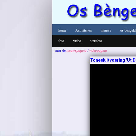
home
Activiteiten
nieuws
os bèngeld
foto
video
startfoto
naar de
nieuwspagina
/
videopagina
Toneeluitvoering 'Ut Dur