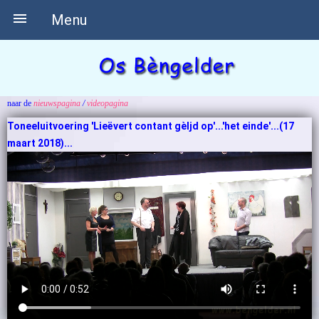

Menu
naar de
nieuwspagina
/
videopagina
Toneeluitvoering 'Lieëvert contant gèljd op'...'het einde'...(17
maart 2018)...