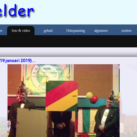
er
foto & video
geluid
Ontspanning
algemeen
zoeken
19 januari 2019)...