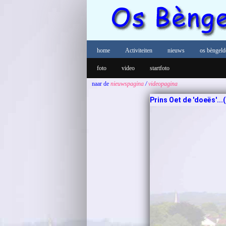
home
Activiteiten
nieuws
os bèngeld
foto
video
startfoto
naar de
nieuwspagina
/
videopagina
Prins Oet de 'doeës'...(