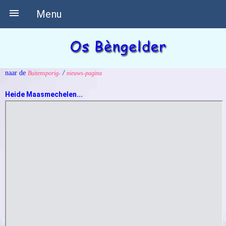

Menu
naar de
/
Buitensporig-
nieuws-pagina
Heide Maasmechelen...