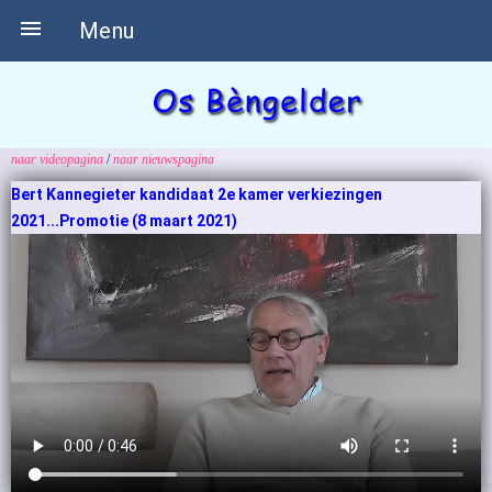

Menu
naar videopagina
/
naar nieuwspagina
Bert Kannegieter kandidaat 2e kamer verkiezingen
2021...Promotie (8 maart 2021)