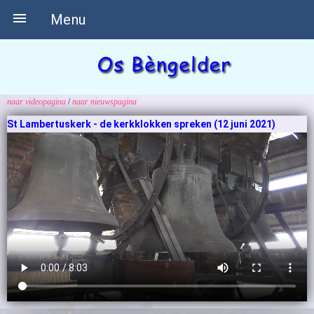

Menu
naar videopagina
/
naar nieuwspagina
St Lambertuskerk - de kerkklokken spreken (12 juni 2021)