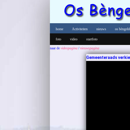
home
Activiteiten
nieuws
os bèngeld
foto
video
startfoto
naar de
videopagina
/
nieuwspagina
Gemeenteraads verkiezi