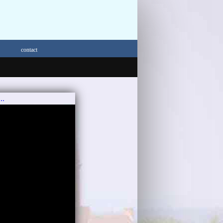
contact
..