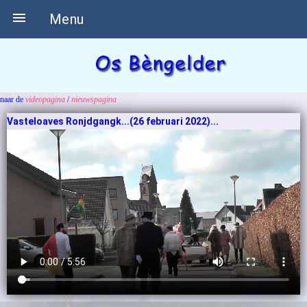

Menu
naar de
videopagina
/
nieuwspagina
Vasteloaves Ronjdgangk...(26 februari 2022)...