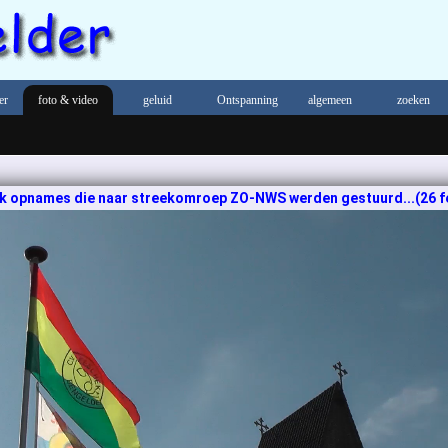
er
foto & video
geluid
Ontspanning
algemeen
zoeken
 opnames die naar streekomroep ZO-NWS werden gestuurd...(26 feb