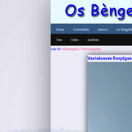
home
Activiteiten
nieuws
os bèngeld
foto
video
startfoto
naar de
videopagina
/
nieuwspagina
Vasteloaves Ronjdgank