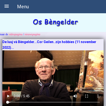

Menu
naar de
videopagina
/
nieuwspagina
De luuj và Bèngelder...Cor Geilen..zijn hobbies (11 november
2022)...