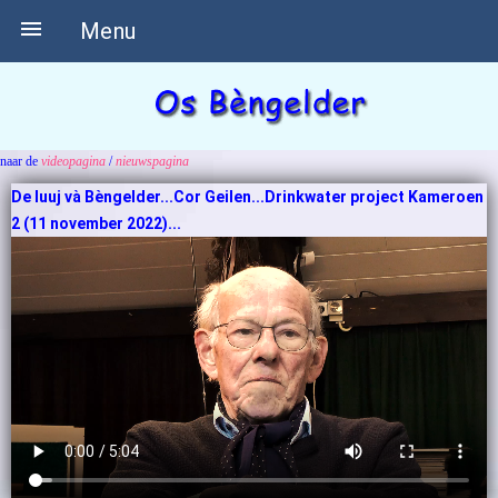

Menu
naar de
videopagina
/
nieuwspagina
De luuj và Bèngelder...Cor Geilen...Drinkwater project Kameroen
2 (11 november 2022)...