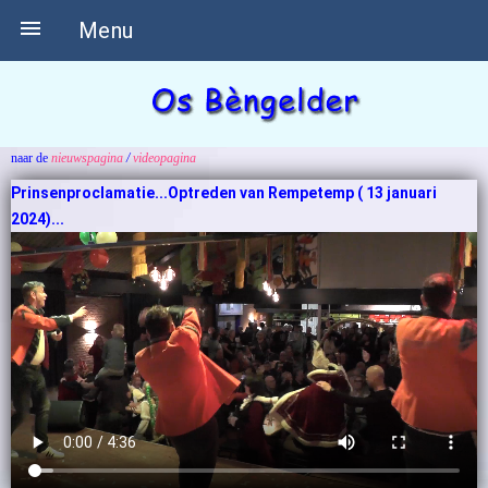

Menu
naar de
nieuwspagina
/
videopagina
Prinsenproclamatie...Optreden van Rempetemp ( 13 januari
2024)...