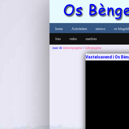
home
Activiteiten
nieuws
os bèngeld
foto
video
startfoto
naar de
nieuwspagina
/
videopagina
Vasteloavend ì Os Bènge