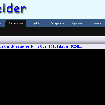
er
foto & video
geluid
Ontspanning
algemeen
zoeken
lder...Praatje met Prins Coen I ( 10 februari 2024)...