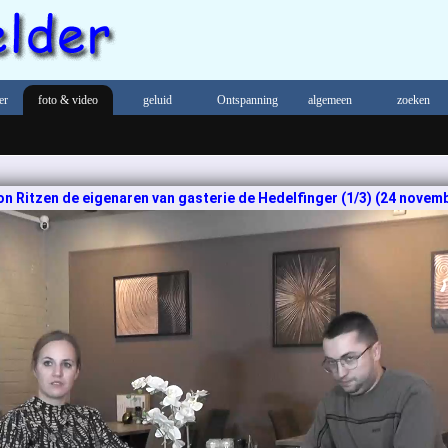
er
foto & video
geluid
Ontspanning
algemeen
zoeken
on Ritzen de eigenaren van gasterie de Hedelfinger (1/3) (24 novem