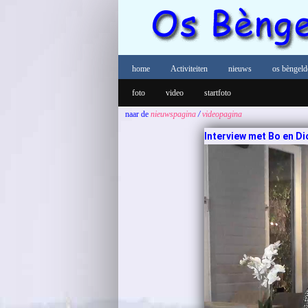
home
Activiteiten
nieuws
os bèngeld
foto
video
startfoto
naar de
nieuwspagina
/
videopagina
Interview met Bo en Di