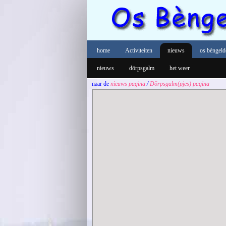
home
Activiteiten
nieuws
os bèngeld
nieuws
dörpsgalm
het weer
naar de
nieuws pagina
/
Dörpsgalm(pjes) pagina