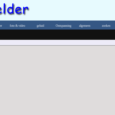
er
foto & video
geluid
Ontspanning
algemeen
zoeken