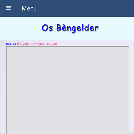

Menu
naar de
foto pagina
/
nieuws-pagina