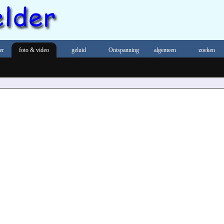
er
foto & video
geluid
Ontspanning
algemeen
zoeken