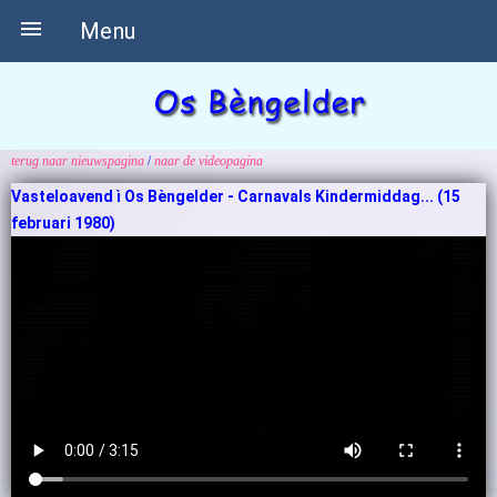

Menu
terug naar nieuwspagina
/
naar de videopagina
Vasteloavend ì Os Bèngelder
- Carnavals Kindermiddag... (15
februari 1980)